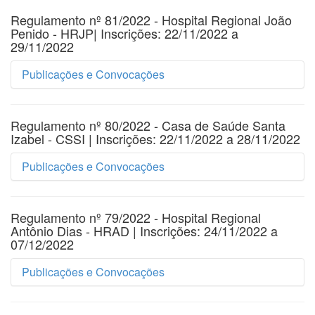
Regulamento nº 81/2022 - Hospital Regional João
Penido - HRJP| Inscrições: 22/11/2022 a
29/11/2022
Publicações e Convocações
#
Título
Regulamento nº 80/2022 - Casa de Saúde Santa
Izabel - CSSI | Inscrições: 22/11/2022 a 28/11/2022
Convocação - Médico Anestesiologista 24H - SEI63065037
Publicações e Convocações
Convocação - Médico Anestesiologista 24H - SEI62514030
#
Título
Regulamento nº 79/2022 - Hospital Regional
Convocação - Médico Infectologista 24H - SEI62319038
Antônio Dias - HRAD | Inscrições: 24/11/2022 a
Convocação - Médico Generalista - 24H - SEI63910984
07/12/2022
Convocação MÉDICO NEFROLOGISTA - 24 H-HRJP-SEI601
Publicações e Convocações
Convocação - Médico Clínico 24H - SEI61697091
Convocação Médico Pediatra-HRJP-SEI59789437-81-22