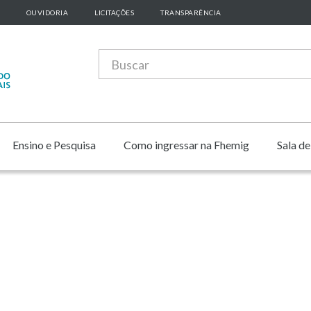
OUVIDORIA
LICITAÇÕES
TRANSPARÊNCIA
Ensino e Pesquisa
Como ingressar na Fhemig
Sala d