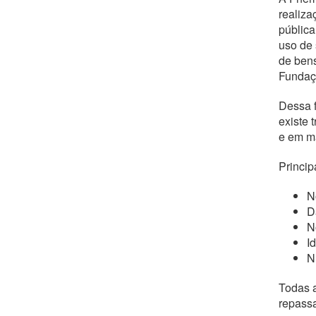
realiza
pública
uso de 
de bens
Fundaç
Dessa f
existe 
e em ma
Princip
N
D
N
I
N
Todas a
repassa