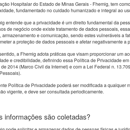
ção Hospitalar do Estado de Minas Gerais - Fhemig, tem como
xidade, fundamentado no cuidado humanizado e integral ao us
g entende que a privacidade é um direito fundamental da pes
os de negócio onde existe tratamento de dados pessoais, essa
, armazenamento e comunicação, sendo estes vulneráveis a fa
eter a proteção de dados pessoais e afetar negativamente a pri
entido, a Fhemig adota práticas que visam proporcionar um ac
dade e credibilidade, definindo essa Política de Privacidade e
l de 2014 (Marco Civil da Internet) e com a Lei Federal n. 13.7
Pessoais).
nte Política de Privacidade poderá ser modificada a qualquer 
ção vigente, e deve ser consultada periodicamente.
s informações são coletadas?
g pode solicitar e armazenar dados de pessoas físicas e jurídi