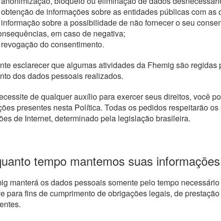
 anonimização, bloqueio ou eliminação de dados desnecessári
 obtenção de informações sobre as entidades públicas com as q
 informação sobre a possibilidade de não fornecer o seu conse
onsequências, em caso de negativa;
 revogação do consentimento.
nte esclarecer que algumas atividades da Fhemig são regidas p
nto dos dados pessoais realizados.
cessite de qualquer auxílio para exercer seus direitos, você 
ções presentes nesta Política. Todas os pedidos respeitarão o
ões de Internet, determinado pela legislação brasileira.
quanto tempo mantemos suas informações
g manterá os dados pessoais somente pelo tempo necessário p
ve para fins de cumprimento de obrigações legais, de prestação
entes.