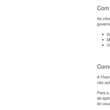
Com 
As info
governa
S
M
O
Como
A Fhemi
não aut
Para a 
de apli
do usuá