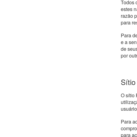
Todos o
estes n
razão p
para re
Para de
e a sen
de seus
por out
Síti
O sítio
utiliza
usuário
Para ac
comprom
para ac