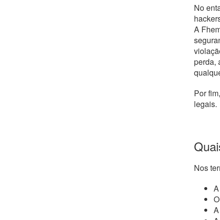
No enta
hackers
A Fhemi
seguran
violaçã
perda, 
qualque
Por fim
legais.
Quai
Nos ter
A
O
A