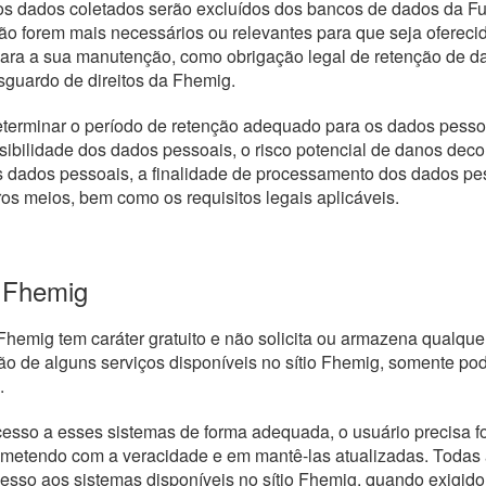
s dados coletados serão excluídos dos bancos de dados da Fu
ão forem mais necessários ou relevantes para que seja ofereci
ara a sua manutenção, como obrigação legal de retenção de d
sguardo de direitos da Fhemig.
terminar o período de retenção adequado para os dados pessoa
sibilidade dos dados pessoais, o risco potencial de danos dec
 dados pessoais, a finalidade de processamento dos dados pess
ros meios, bem como os requisitos legais aplicáveis.
o Fhemig
 Fhemig tem caráter gratuito e não solicita ou armazena qualqu
ção de alguns serviços disponíveis no sítio Fhemig, somente pode
.
esso a esses sistemas de forma adequada, o usuário precisa f
etendo com a veracidade e em mantê-las atualizadas. Todas a
esso aos sistemas disponíveis no sítio Fhemig, quando exigido