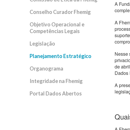
A Funda
comple
Conselho Curador Fhemig
A Fhemi
Objetivo Operacional e
process
Competências Legais
suporte
comprom
Legislação
Nesse s
Planejamento Estratégico
privaci
de abri
Organograma
Dados 
Integridade na Fhemig
A prese
legisla
Portal Dados Abertos
Quai
A Fhemi