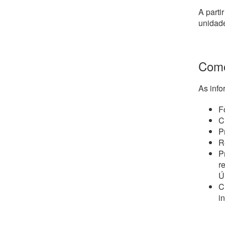
A parti
unidade
Como
As info
F
C
P
R
P
r
Ú
C
i