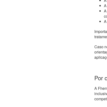
A
A
A
c
A
Importa
tratame
Caso ne
orienta
aplicaç
Por 
A Fhemi
inclusi
compet