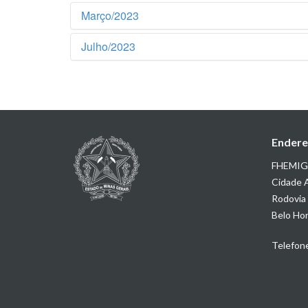
Março/2023
Julho/2023
#
Título
Justificativa Henry - ADC
#
Título
Justificativa CSSI - Family
Justificativa Nutrivip - MOV
Endere
FHEMIG |
Justificativa HEM - Family
Cidade A
Rodovia 
Justificativa CMT - Family
Belo Hor
Telefon