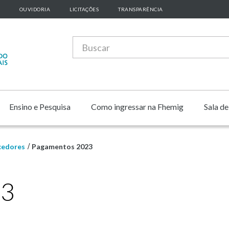
OUVIDORIA
LICITAÇÕES
TRANSPARÊNCIA
Ensino e Pesquisa
Como ingressar na Fhemig
Sala d
cedores
Pagamentos 2023
23