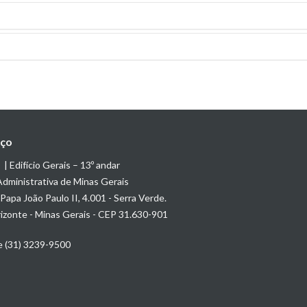
Data do da criação
13-04-2023
Data do da criação
17-07-2023
13-04-2023
ço
 Edifício Gerais – 13º andar
17-07-2023
dministrativa de Minas Gerais
Papa João Paulo II, 4.001 - Serra Verde.
17-07-2023
izonte - Minas Gerais - CEP 31.630-901
e (31) 3239-9500